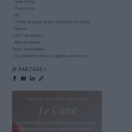
- Huile d’olive
- Thym citron
- Ail
- 1 botte de persil, aneth, ciboulette, coriandre
- Beurre
- 30 cL de vin blanc
- Miel de lavande
Fleurs comestibles :
- Ail, ciboulette, hibiscus, tagette, vene cress
JE PARTAGE !