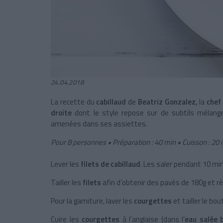
24.04.2018
La recette du
cabillaud
de
Beatriz Gonzalez,
la
chef
droite
dont le style repose sur de subtils mélange
amenées dans ses assiettes.
Pour 8 personnes • Préparation : 40 min • Cuisson : 20
Lever les
filets de cabillaud
. Les saler pendant 10 mi
Tailler les
filets
afin d’obtenir des pavés de 180g et ré
Pour la garniture, laver les
courgettes
et tailler le bo
Cuire les
courgettes
à l’anglaise (dans l’
eau salée b