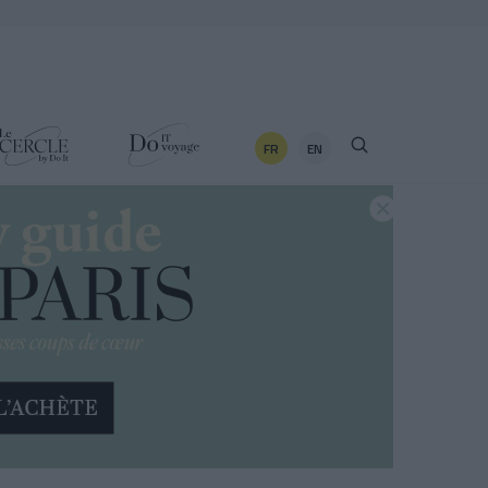
FR
EN