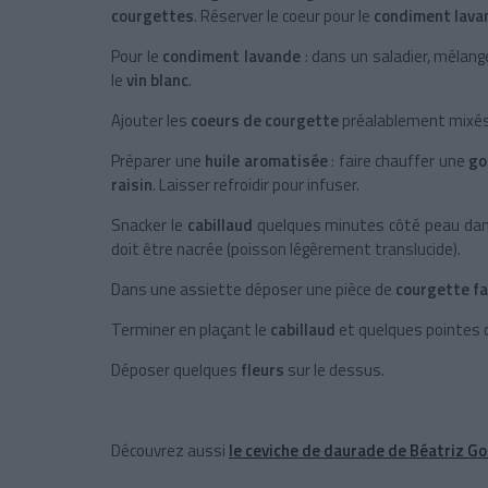
courgettes
. Réserver le coeur pour le
condiment lava
Pour le
condiment lavande
: dans un saladier, mélang
le
vin blanc
.
Ajouter les
coeurs de courgette
préalablement mixés
Préparer une
huile aromatisée
: faire chauffer une
go
raisin
. Laisser refroidir pour infuser.
Snacker le
cabillaud
quelques minutes côté peau dans
doit être nacrée (poisson légèrement translucide).
Dans une assiette déposer une pièce de
courgette fa
Terminer en plaçant le
cabillaud
et quelques pointes 
Déposer quelques
fleurs
sur le dessus.
Découvrez aussi
le ceviche de daurade de Béatriz G