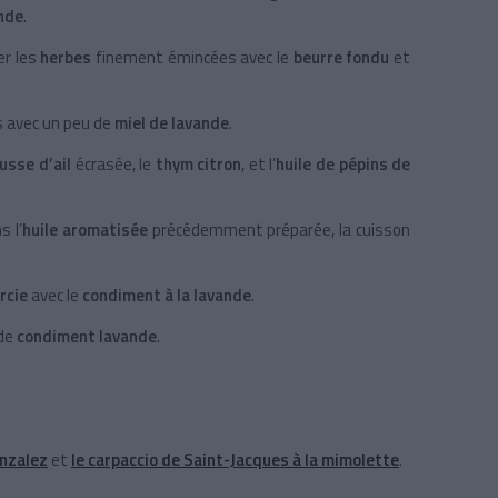
nde
.
er les
herbes
finement émincées avec le
beurre fondu
et
 avec un peu de
miel de lavande
.
usse d’ail
écrasée, le
thym citron
, et l’
huile de pépins de
 l’
huile aromatisée
précédemment préparée, la cuisson
rcie
avec le
condiment à la lavande
.
de
condiment lavande
.
onzalez
et
le carpaccio de Saint-Jacques à la mimolette
.