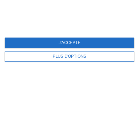
NOS ADRESSES CHOUCHOUTES POUR UNE VIRÉE À DEAUVILLE-TROUVILLE
J'ACCEPTE
PLUS D'OPTIONS
LES NOUVEAUX Q.G. STREET FOOD QUI FONT SALIVER PARIS