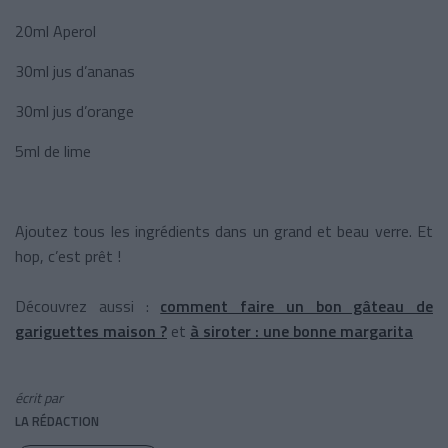
20ml Aperol
30ml jus d’ananas
30ml jus d’orange
5ml de lime
Ajoutez tous les ingrédients dans un grand et beau verre. Et
hop, c’est prêt !
Découvrez aussi :
comment faire un bon gâteau de
gariguettes maison ?
et
à siroter : une bonne margarita
écrit par
LA RÉDACTION