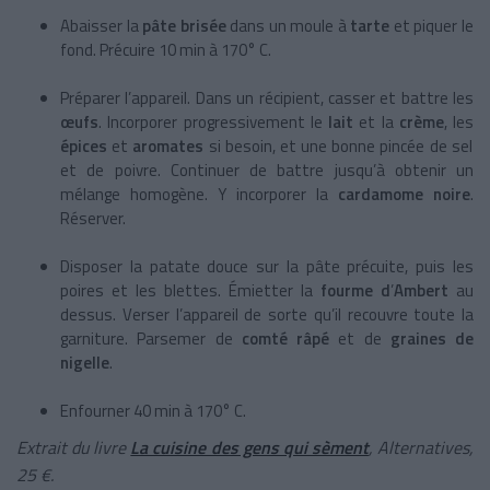
Abaisser la
pâte brisée
dans un moule à
tarte
et piquer le
fond. Précuire 10 min à 170° C.
Préparer l’appareil. Dans un récipient, casser et battre les
œufs
. Incorporer progressivement le
lait
et la
crème
, les
épices
et
aromates
si besoin, et une bonne pincée de sel
et de poivre. Continuer de battre jusqu’à obtenir un
mélange homogène. Y incorporer la
cardamome noire
.
Réserver.
Disposer la patate douce sur la pâte précuite, puis les
poires et les blettes. Émietter la
fourme d
’
Ambert
au
dessus. Verser l’appareil de sorte qu’il recouvre toute la
garniture. Parsemer de
comté râpé
et de
graines de
nigelle
.
Enfourner 40 min à 170° C.
Extrait du livre
La cuisine des gens qui sèment
, Alternatives,
25 €.