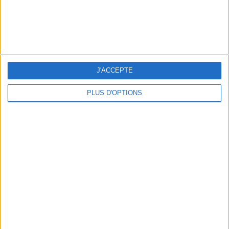
LES MEILLEURES TABLES SUDISTES DE PARIS
J'ACCEPTE
PLUS D'OPTIONS
5 ESCAPADES AVEC SPA À MOINS DE 2H DE PARIS