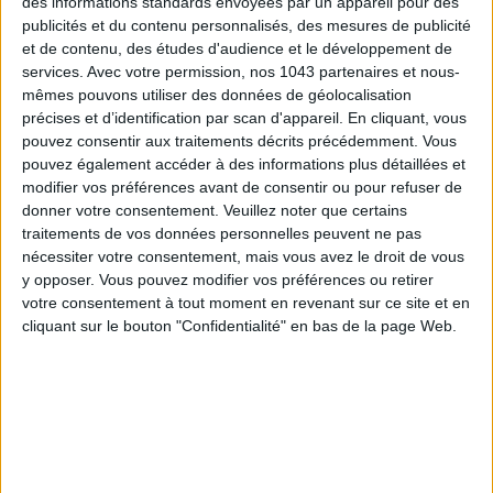
des informations standards envoyées par un appareil pour des
ADOPT PARFUMS RÉVOLUTIONNE LA PARFUMERIE MADE IN FRANCE À PETIT PRIX
publicités et du contenu personnalisés, des mesures de publicité
et de contenu, des études d'audience et le développement de
services.
Avec votre permission, nos 1043 partenaires et nous-
mêmes pouvons utiliser des données de géolocalisation
précises et d’identification par scan d'appareil. En cliquant, vous
pouvez consentir aux traitements décrits précédemment. Vous
pouvez également accéder à des informations plus détaillées et
modifier vos préférences avant de consentir ou pour refuser de
donner votre consentement.
Veuillez noter que certains
traitements de vos données personnelles peuvent ne pas
nécessiter votre consentement, mais vous avez le droit de vous
y opposer. Vous pouvez modifier vos préférences ou retirer
TOUT CE QUE VOUS DEVEZ FAIRE À PARIS EN AOÛT
votre consentement à tout moment en revenant sur ce site et en
cliquant sur le bouton "Confidentialité" en bas de la page Web.