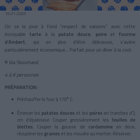
15.01.2020
On se la joue à fond “respect de saisons” avec cette
incroyable
tarte
à la
patate douce
,
poire
et
fourme
d
’
Ambert
, qui en plus d’être délicieuse, s’avère
particulièrement économique... Parfait pour un dîner à la cool.
© Ida Skovmand
4 à 6 personnes
PRÉPARATION
:
Préchauffer le four à 170° C.
Émincer les
patates douces
et les
poires
en tranches d’½
cm d’épaisseur. Couper grossièrement les
feuilles de
blettes
. Couper la gousse de
cardamome
en deux,
récupérer les
graines
et les moudre au mortier. Réserver.