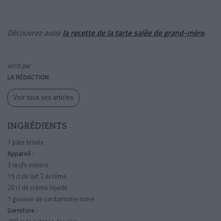
Découvrez aussi
la recette de la tarte salée de grand-mère
.
écrit par
LA RÉDACTION
Voir tous ses articles
INGRÉDIENTS
1 pâte brisée
Appareil
:
3 œufs entiers
15 cl de lait ½ écrémé
20 cl de crème liquide
1 gousse de cardamome noire
Garniture
: