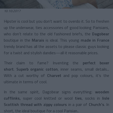
10.10.2017
Hipster is cool but you don’t want to overdo it. So to freshen
up the underwear, ties accessories of good looking Parisians,
who don’t relate to the old fashioned briefs, the
Dagobear
boutique in the
Marais
is ideal. This young
made in France
trendy brand has all the assets to please classic guys looking
for a twist and stylish dandies—all it reasonable prices.
Their claim to fame? Inventing the
perfect boxer
short
.
Superb organic cotton
, inner seams, small details...
With a cut worthy of
Charvet
and pop colours, it’s the
ultimate in terms of cool.
In the same spirit, Dagobear signs everything:
wooden
cufflinks,
super cool knitted or wool
ties
, socks in
lisle
Scottish thread with zippy colours
in a pair of
Church’s
. In
short, the ideal boutique for a cool Parisian..