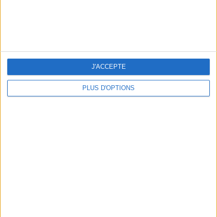
THE HOTTEST NEW STREET FOOD SPOTS IN PARIS
J'ACCEPTE
PLUS D'OPTIONS
BEACHWEAR ESSENTIALS FOR THE ULTIMATE SUMMER WARDROBE