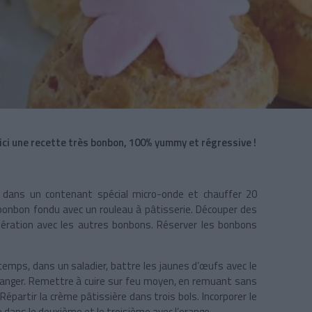
oici une recette très bonbon, 100% yummy et régressive !
 dans un contenant spécial micro-onde et chauffer 20
bonbon fondu avec un rouleau à pâtisserie. Découper des
opération avec les autres bonbons. Réserver les bonbons
 temps, dans un saladier, battre les jaunes d’œufs avec le
 mélanger. Remettre à cuire sur feu moyen, en remuant sans
Répartir la crème pâtissière dans trois bols. Incorporer le
se dans le deuxième et le troisième avec l’orange.