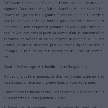
3
Pendant ce temps, préparez la
farce
: pelez et émincez les
oignons
. Dans une poêle, faites chauffer l’
huile d’olive
à feu
moyen et ajoutez les
oignons
. Salez-les pour qu’ils perdent
leur jus et pour qu’ils ne brûlent pas puis faites-les revenir
pendant 20 min. Coupez la
graviera
en cubes puis hachez le
basilic
. Ajoutez dans la poêle la
crème d’ail
, le
concentré de
tomates
et laissez la sauce mijoter pendant 5 ou 6 min
jusqu’à ce qu’elle devienne plus ou moins liquide. Versez le
vinaigre
, le
miel
et poivrez. Faites bouillir 2 min et ôtez du
feu.
Ajoutez le
fromage
et le
basilic
puis mélangez bien.
4
Avec une cuillère, pressez la chair de chaque
aubergine
et
répartissez la farce aux
oignons
dans chaque
aubergine
.
Tranchez les
tomates cerise
, versez les 2 cuil. à soupe d’
huile
puis remettez au four pendant 20 min.
5
Servez les
aubergines
avec du
poivre
du moulin et des