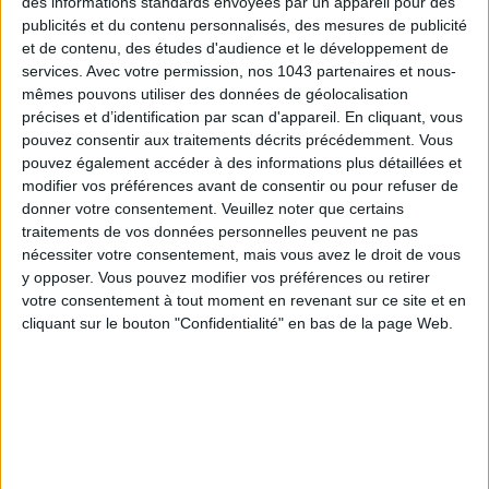
des informations standards envoyées par un appareil pour des
Inscrivez-vous à notre newsletter
publicités et du contenu personnalisés, des mesures de publicité
et de contenu, des études d'audience et le développement de
services.
Avec votre permission, nos 1043 partenaires et nous-
S'INSCRIRE
mêmes pouvons utiliser des données de géolocalisation
précises et d’identification par scan d'appareil. En cliquant, vous
pouvez consentir aux traitements décrits précédemment. Vous
pouvez également accéder à des informations plus détaillées et
modifier vos préférences avant de consentir ou pour refuser de
donner votre consentement.
Veuillez noter que certains
traitements de vos données personnelles peuvent ne pas
nécessiter votre consentement, mais vous avez le droit de vous
y opposer. Vous pouvez modifier vos préférences ou retirer
votre consentement à tout moment en revenant sur ce site et en
cliquant sur le bouton "Confidentialité" en bas de la page Web.
ADOPT PARFUMS RÉVOLUTIONNE LA PARFUMERIE MADE IN FRANCE À PETIT PRIX