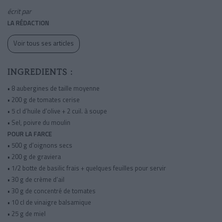
écrit par
LA RÉDACTION
Voir tous ses articles
INGREDIENTS :
• 8 aubergines de taille moyenne
• 200 g de tomates cerise
• 5 cl d’huile d’olive + 2 cuil. à soupe
• Sel, poivre du moulin
POUR LA FARCE
• 500 g d’oignons secs
• 200 g de graviera
• 1/2 botte de basilic frais + quelques feuilles pour servir
• 30 g de crème d’ail
• 30 g de concentré de tomates
• 10 cl de vinaigre balsamique
• 25 g de miel