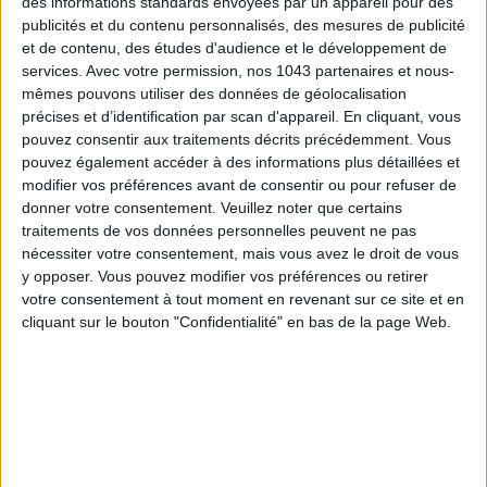
des informations standards envoyées par un appareil pour des
S'INSCRIRE
publicités et du contenu personnalisés, des mesures de publicité
et de contenu, des études d'audience et le développement de
services.
Avec votre permission, nos 1043 partenaires et nous-
mêmes pouvons utiliser des données de géolocalisation
précises et d’identification par scan d'appareil. En cliquant, vous
pouvez consentir aux traitements décrits précédemment. Vous
pouvez également accéder à des informations plus détaillées et
modifier vos préférences avant de consentir ou pour refuser de
donner votre consentement.
Veuillez noter que certains
traitements de vos données personnelles peuvent ne pas
nécessiter votre consentement, mais vous avez le droit de vous
y opposer. Vous pouvez modifier vos préférences ou retirer
votre consentement à tout moment en revenant sur ce site et en
ADOPT PARFUMS RÉVOLUTIONNE LA PARFUMERIE MADE IN FRANCE À PETIT PRIX
cliquant sur le bouton "Confidentialité" en bas de la page Web.