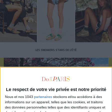
LES SNEAKERS STARS DE L’ÉTÉ
Le respect de votre vie privée est notre priorité
Inscrivez-vous à notre newsletter
Nous et nos 1043
partenaires
stockons et/ou accédons à des
informations sur un appareil, telles que les cookies, et traitons
des données personnelles telles que des identifiants uniques et