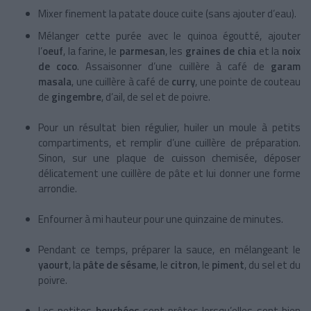
Mixer finement la patate douce cuite (sans ajouter d’eau).
Mélanger cette purée avec le quinoa égoutté, ajouter
l’
oeuf
, la farine, le
parmesan
, les
graines de chia
et la
noix
de coco
. Assaisonner d’une cuillère à café de
garam
masala
, une cuillère à café de
curry
, une pointe de couteau
de
gingembre
, d’ail, de sel et de poivre.
Pour un résultat bien régulier, huiler un moule à petits
compartiments, et remplir d’une cuillère de préparation.
Sinon, sur une plaque de cuisson chemisée, déposer
délicatement une cuillère de pâte et lui donner une forme
arrondie.
Enfourner à mi hauteur pour une quinzaine de minutes.
Pendant ce temps, préparer la sauce, en mélangeant le
yaourt
, la
pâte de sésame
, le
citron
, le
piment
, du sel et du
poivre.
Les petites
bouchées
sont prêtes lorsqu’elles sont bien