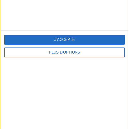
LES MEILLEURS APÉROS LES PIEDS DANS L’EAU
J'ACCEPTE
PLUS D'OPTIONS
LES MEILLEURES TABLES SUDISTES DE PARIS