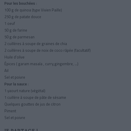
Pour les bouchées
:
100 g de quinoa (type Vivien Paille)
250 g de patate douce
1 oeuf
50 g de farine
50 g de parmesan
2 cuillères à soupe de graines de chia
2 cuillères à soupe de noix de coco râpée (facultatif)
Huile d’olive
Épices ( garam masala , curry,gingembre, ...)
Ail
Sel et poivre
Pour la sauce
:
1 yaourt nature (végétal)
1 cuillère à soupe de pâte de sésame
Quelques gouttes de jus de citron
Piment
Sel et poivre